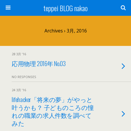
teppei BLOG nakao
Archives › 3月, 2016
28 3月 ’16
応用物理 2016年 No.03
NO RESPONSES
24 3月 ’16
lifehacker「将来の夢」がやっと
叶うかも？ 子どものころの憧
れの職業の求人件数を調べて
みた