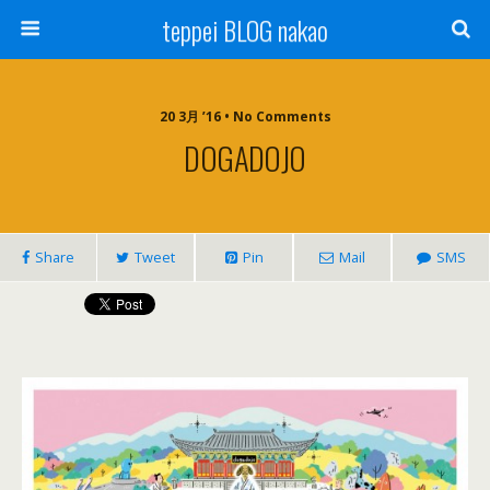
teppei BLOG nakao
20 3月 ’16 • No Comments
DOGADOJO
Share
Tweet
Pin
Mail
SMS