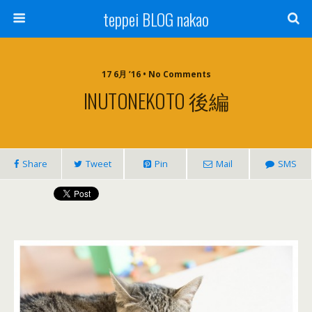
teppei BLOG nakao
17 6月 ’16 • No Comments
INUTONEKOTO 後編
Share
Tweet
Pin
Mail
SMS