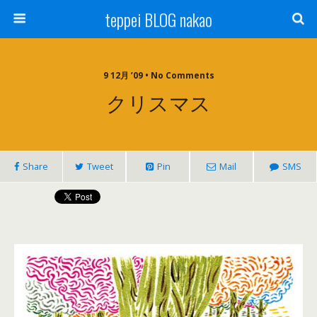
teppei BLOG nakao
9 12月 ’09 • No Comments
クリスマス
Share
Tweet
Pin
Mail
SMS